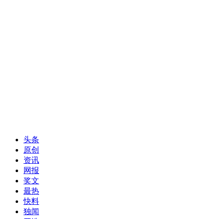
头条
原创
资讯
网报
奖文
最热
快料
独闻