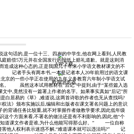
这句话的,是一位十三、四岁的中学生,他在网上看到,人民教
风庭赔偿5万元并在全国发行的报纸上赔礼道歉。就是这则消
APP下载
而造成这种心态的,正是我国几十年来小学语文教材课文的不
。 记者手头有两本书,一本是记者本人20年前用过的语文课
,是北京的一些小学正在使用的九年义务教育六年制小学语文试
欧朋浏览器
名。 虽然这本试用教材在“后记”中提到,由于“某些篇入选
课文中,竟然没有一篇署上作者的名字。如果事实真如“后记”所
则是白居易的《草》,难道说,这两首诗歌的作者也无从查找吗?
权法》颁布实施以后,编辑和出版者在课文署名问题上的意识
子的背诵任务比较重,就不对掌握作者做教学要求,因此低年级
这个方面来看,不署名的做法还是有不利影响的,因此,他“个
想知道课文作者是谁,为什么他能写得那么好。” 一位自称
害他人权利表示迷惑不解,“难道课本就可以违法吗?” 记