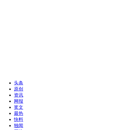
头条
原创
资讯
网报
奖文
最热
快料
独闻