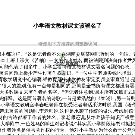
小学语文教材课文该署名了
请使用下方推荐的浏览器访问
课本都这样。”这是记者前不久在湖南娄底某网吧听到的一句话。说
本上署上课文《苦柚》一文的作者姓名,而被法院判决向作者尹
谷歌浏览器
可能代表了很多中、小学生看待语文教材课文署名问题的心态。
的署名问题上极少产生过著作权意识。”一位中学老师尖锐地指出
教育教学研究中心编著,经教育部中小学教材审定委员会审查通过
火狐浏览器
很大的差别,但有一点却是相同的,那就是全书所有课文都没有署
以大多数课文未署作者的名字。”但记者注意到,课本所有20篇正式
无法解释。这是两首著名的诗歌,一首是孟浩然的《春晓》,另一首
学语文教研室李春旺老师在接受记者电话采访时说,我国《著作
未署名的问题时,李老师说,这也是承袭了传统的做法,考虑到孩
材的古诗都署了作者的姓名。李老师还说,从培养孩子知识产权意识
大学附中,一位姓马的学生对记者说:“其实我小学阶段读书时挺
署作者姓名是侵害著作权的行为。他对小学教材为什么敢于公然侵