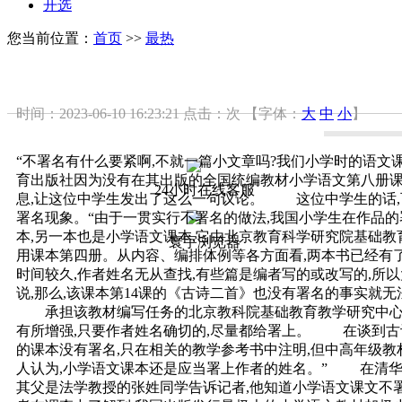
开选
您当前位置：
首页
>>
最热
时间：2023-06-10 16:23:21
点击：
次
【字体：
大
中
小
】
“不署名有什么要紧啊,不就一篇小文章吗?我们小学时的语文
育出版社因为没有在其出版的全国统编教材小学语文第八册课
24小时在线客服
息,让这位中学生发出了这么一句议论。 这位中学生的话,
署名现象。“由于一贯实行不署名的做法,我国小学生在作品
本,另一本也是小学语文课本,它由北京教育科学研究院基础
寰宇浏览器
用课本第四册。从内容、编排体例等各方面看,两本书已经有了
时间较久,作者姓名无从查找,有些篇是编者写的或改写的,所
说,那么,该课本第14课的《古诗二首》也没有署名的事实就
承担该教材编写任务的北京教科院基础教育教学研究中心小
有所增强,只要作者姓名确切的,尽量都给署上。 在谈到古诗
的课本没有署名,只在相关的教学参考书中注明,但中高年级教
人认为,小学语文课本还是应当署上作者的姓名。” 在清华
其父是法学教授的张姓同学告诉记者,他知道小学语文课文不