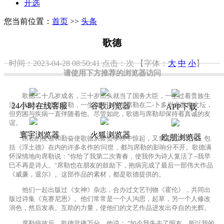
开选
您当前位置：
首页
>>
头条
歌德
时间：2023-04-28 08:50:41
点击：
次
【字体：
大
中
小
】
请使用下方推荐的浏览器访问
歌德二十几岁成名，三十岁出头就当了国务大臣，一生过着贵族生
活。比他小十岁的席勒，一生坎坷。虽然席勒在二-卜多岁也蜚声文坛，
24小时在线客服
谷歌浏览器
APP下载
但穷困与疾病一直伴随着他。尽管如此，歌德与席勒却保持着真诚的友
谊。
寰宇浏览器
火狐浏览器
欧朋浏览器
席勒的友谊和勤奋使歌德从富贵享乐中惊起，又拿起笔来写作，包
括《浮土德》在内的许多名作的'问世，都与席勒的影响分不开。歌德满
怀深情地向席勒说："你给了我第二次青春，使我作为诗人复活了--我早
巳不再是诗人。"席勒也在朋友的鼓励下，抱病完成了最后一部伟大作品
《威廉，退尔》。这部作品的素材，都是歌德提供的。
他们一起出版过《女神》杂志，合办过文艺刊物《霍伦》，共同出
版过诗集《克赛尼恩》。他们常常是一个人沟思，起草，另一个人修改
润色，然后发表。互助的力量，使他们的文艺作品进发出夺自的光辉。
席勒病故后，歌德悲痛万分，他说： "如今我失去了明友，所以我的